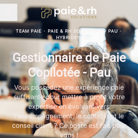
Menu carrière
TEAM PAIE
·
PAIE & RH SOLUTIONS - PAU
·
HYBRIDE
Gestionnaire de Paie
Copilotée - Pau
Vous possédez une expérience paie
suffisante pour mettre à profit votre
expertise en évoluant vers
l'accompagnement, le contrôle et le
conseil client ? Ce poste est fait pour
vous !