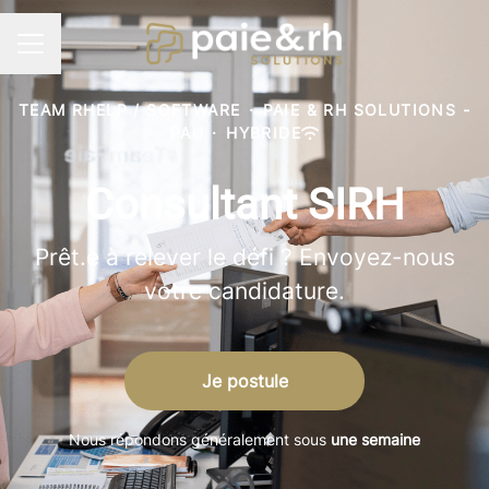
Menu carrière
TEAM RHELP / SOFTWARE
·
PAIE & RH SOLUTIONS -
PAU
·
HYBRIDE
Consultant SIRH
Prêt.e à relever le défi ? Envoyez-nous
votre candidature.
Je postule
Nous répondons généralement sous
une semaine