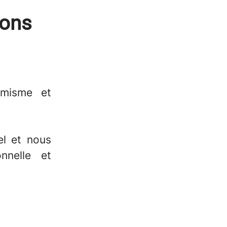
ions
imisme et
el et nous
onnelle et