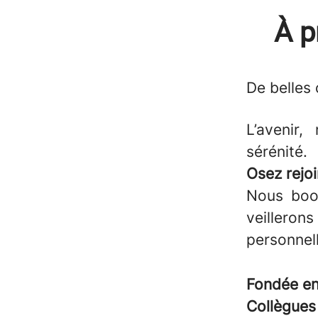
À p
De belles
L’avenir
sérénité.
Osez rejoi
Nous boos
veilleron
personnel
Fondée e
Collègue