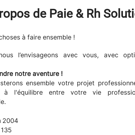
ropos de Paie & Rh Solut
 choses
à faire ensemble !
, nous l’envisageons avec vous, avec opt
ndre notre aventure !
terons ensemble votre projet professionn
s à l'équilibre entre votre vie professi
le.
n
2004
s
135